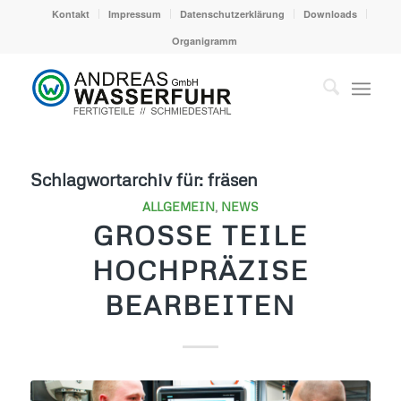
Kontakt
Impressum
Datenschutzerklärung
Downloads
Organigramm
Schlagwortarchiv für:
fräsen
ALLGEMEIN
,
NEWS
GROSSE TEILE H
OCHPRÄZISE B
EARBEITEN